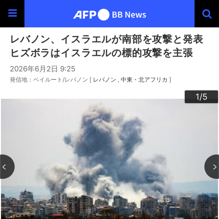
レバノン、イスラエルが南部を攻撃と発表
ヒズボラはイスラエルの標的攻撃を主張
2026年6月2日 9:25
発信地：ベイルート/レバノン [
レバノン
中東・北アフリカ
]
3
4
2
5
1
/5
/5
/5
/5
/5