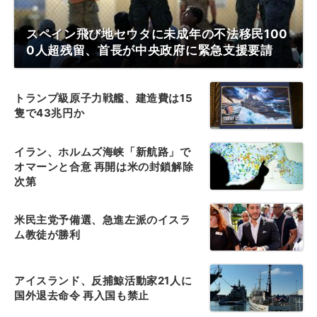
スペイン飛び地セウタに未成年の不法移民100
0人超残留、首長が中央政府に緊急支援要請
トランプ級原子力戦艦、建造費は15
隻で43兆円か
イラン、ホルムズ海峡「新航路」で
オマーンと合意 再開は米の封鎖解除
次第
米民主党予備選、急進左派のイスラ
ム教徒が勝利
アイスランド、反捕鯨活動家21人に
国外退去命令 再入国も禁止