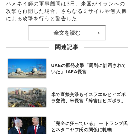
ハメネイ師の軍事顧問は3日、米国がイランへの
攻撃を再開した場合、さらなるミサイルや無人機
による攻撃を行うと警告した
全文を読む
>
関連記事
UAEの原発攻撃「周到に計画されて
いた」 IAEA長官
米で直接交渉もイスラエルとヒズボ
ラ交戦、米長官「障害はヒズボラ」
「完全に狂っている」 ー トランプ氏
とネタニヤフ氏の関係に軋轢