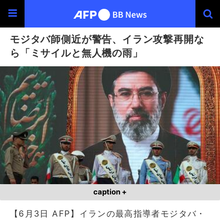
モジタバ師側近が警告、イラン攻撃再開な
ら「ミサイルと無人機の雨」
caption +
【6月3日 AFP】イランの最高指導者モジタバ・