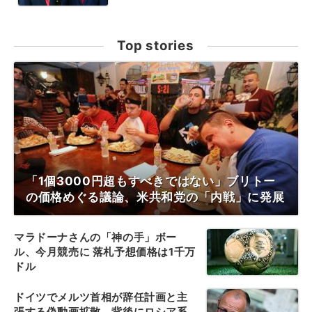
Top stories
「1個3000円超もすべきではない」ブリトー
の価格めぐる議論、米共和党の「内戦」に発展
マラドーナさんの「神の手」ボー
ル、今月競売に 落札予想価格は1千万
ドル
ドイツでメルツ首相が辞任計画と主
張する偽動画拡散、背後にロシア系