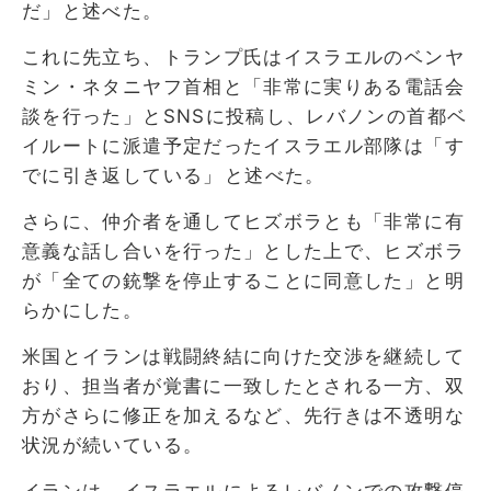
だ」と述べた。
これに先立ち、トランプ氏はイスラエルのベンヤ
ミン・ネタニヤフ首相と「非常に実りある電話会
談を行った」とSNSに投稿し、レバノンの首都ベ
イルー​トに派遣予定だったイスラエル部隊は「す
でに引き返して‌いる」⁠と述べた。
さらに、仲介者を通してヒズボラとも「非常に有
意義な話し合いを行った」とした上で、ヒズボラ
が「全ての銃撃を停止することに同意した」と明
らかにした。
米国とイランは戦闘終結に向けた交渉を継続して
おり、担当者が覚書に一致したとされる一方、双
方がさらに修正を加えるなど、先行きは不透明な
状況が続いている。
イランは、イスラエルによるレバノンでの攻撃停