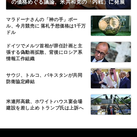
の価格めぐる議論、米共和党の「内戦」に発展
マラドーナさんの「神の手」ボー
ル、今月競売に 落札予想価格は1千万
ドル
ドイツでメルツ首相が辞任計画と主
張する偽動画拡散、背後にロシア系
情報工作組織
サウジ、トルコ、パキスタンが共同
防衛協定締結
米連邦高裁、ホワイトハウス宴会場
建設を差し止め トランプ氏は上訴へ