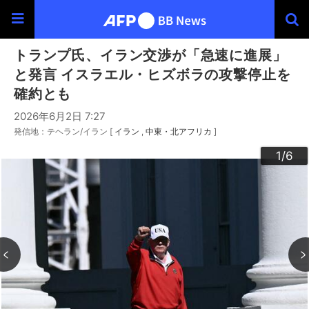
トランプ氏、イラン交渉が「急速に進展」
と発言 イスラエル・ヒズボラの攻撃停止を
確約とも
2026年6月2日 7:27
発信地：テヘラン/イラン [
イラン
中東・北アフリカ
]
3
4
6
2
5
1
/6
/6
/6
/6
/6
/6