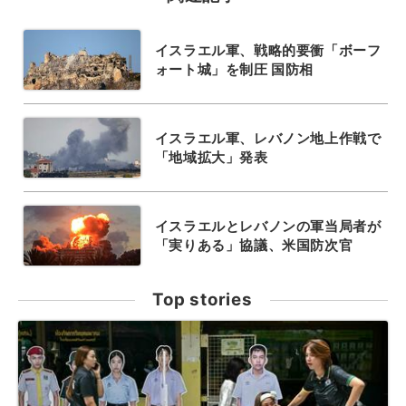
イスラエル軍、戦略的要衝「ボーフ
ォート城」を制圧 国防相
イスラエル軍、レバノン地上作戦で
「地域拡大」発表
イスラエルとレバノンの軍当局者が
「実りある」協議、米国防次官
Top stories