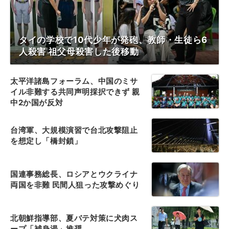
タイの学校で10代少年が発砲、教師・生徒ら6
人殺害 祖父母殺害した後移動
太平洋諸島フォーラム、中国のミサ
イル非難する共同声明採択できず 親
中2か国が反対
台湾軍、大規模演習で台北攻撃阻止
を想定し「橋封鎖」
国連事務総長、ロシアとウクライナ
両国を非難 民間人狙った攻撃めぐり
北朝鮮指導部、夏バテ対策に犬肉ス
ープ「補身湯」推奨