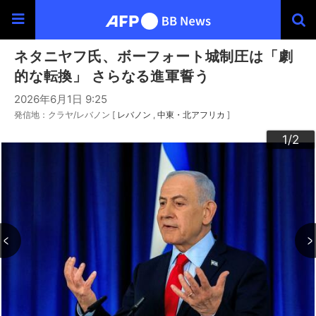
ネタニヤフ氏、ボーフォート城制圧は「劇
的な転換」 さらなる進軍誓う
2026年6月1日 9:25
発信地：クラヤ/レバノン [
レバノン
中東・北アフリカ
]
2
1
/2
/2