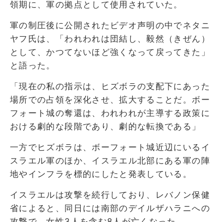
領期に、軍の拠点として使用されていた。
軍の制圧後に公開されたビデオ声明の中でネタニ
ヤフ氏は、「われわれは団結し、毅然（きぜん）
として、かつてないほど強くなって戻ってきた」
と語った。
「現在の私の指示は、ヒズボラの支配下にあった
場所での占領を深化させ、拡大することだ。ボー
フォート城の奪還は、われわれが主導する政策に
おける劇的な段階であり、劇的な転換である」
一方でヒズボラは、ボーフォート城近辺にいるイ
スラエル軍のほか、イスラエル北部にある軍の陣
地やインフラを標的にしたと発表している。
イスラエルは攻撃を続行しており、レバノン保健
省によると、同日には南部のデイルザハラニへの
攻撃で、女性3人を含む8人が亡くなった。