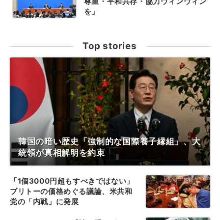
尊重・平和共存・協力ウィンウィン
を」
Top stories
韓国の暗い歴史「強制的な国際養子縁組」、大
統領が真相解明を約束
「1個3000円超もすべきではない」
ブリトーの価格めぐる議論、米共和
党の「内戦」に発展