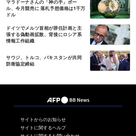
マラドーナさんの「神の手」ボー
ル、今月競売に 落札予想価格は1千万
ドル
ドイツでメルツ首相が辞任計画と主
張する偽動画拡散、背後にロシア系
情報工作組織
サウジ、トルコ、パキスタンが共同
防衛協定締結
サイトからのお知らせ
サイトに関するヘルプ
サイトに関するお問い合わせ