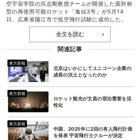
空宇宙学院の呉志剛教授チームが開発した面対称
型の再使用可能ロケット「逸仙3号」が5月14
日、広東省陽江市で低空飛行試験に成功した。
全文を読む
>
関連記事
北京はいかにしてユニコーン企業の
成長の沃土となったのか
ロケット観光が文昌の宿泊需要を活
性化
中国、2025年に2回の有人飛行計画
を発表 宇宙飛行士クルーが決定