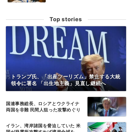
Top stories
トランプ氏、「出産ツーリズム」禁止する大統
領令に署名 「出生地主義」見直し継続へ
国連事務総長、ロシアとウクライナ
両国を非難 民間人狙った攻撃めぐり
イラン、湾岸諸国を脅迫していた 米
国が発電所攻撃すれば湾岸全域を