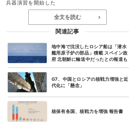
兵器演習を開始した
全文を読む
>
関連記事
地中海で沈没したロシア船は「潜水
艦用原子炉の部品」積載 スペイン政
府 北朝鮮に輸送中だったとの報道も
G7、中国とロシアの核戦力増強と近
代化に「懸念」
核保有各国、核戦力を増強 報告書