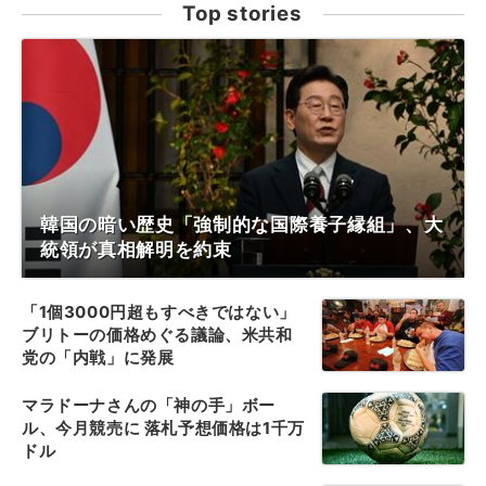
Top stories
韓国の暗い歴史「強制的な国際養子縁組」、大
統領が真相解明を約束
「1個3000円超もすべきではない」
ブリトーの価格めぐる議論、米共和
党の「内戦」に発展
マラドーナさんの「神の手」ボー
ル、今月競売に 落札予想価格は1千万
ドル