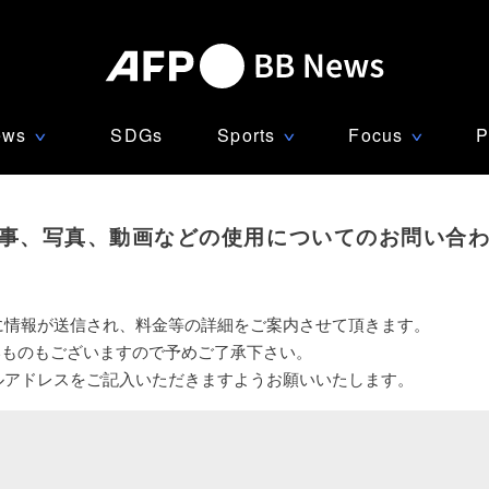
ews
SDGs
Sports
Focus
P
∨
∨
∨
事、写真、動画などの使用についてのお問い合
に情報が送信され、料金等の詳細をご案内させて頂きます。
いものもございますので予めご了承下さい。
ルアドレスをご記入いただきますようお願いいたします。