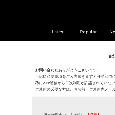
Latest
Popular
N
記
お問い合わせありがとうございます。
下記に必要事項をご入力頂きますと許諾部門
稀にAFP通信から二次利用が許諾されていな
ご連絡の必要な方は、お名前、ご連絡先メー