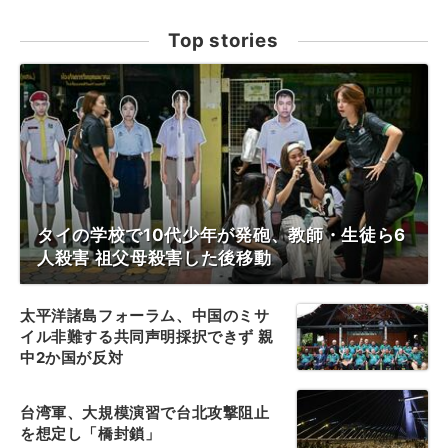
Top stories
タイの学校で10代少年が発砲、教師・生徒ら6
人殺害 祖父母殺害した後移動
太平洋諸島フォーラム、中国のミサ
イル非難する共同声明採択できず 親
中2か国が反対
台湾軍、大規模演習で台北攻撃阻止
を想定し「橋封鎖」