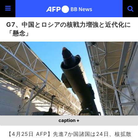
G7、中国とロシアの核戦力増強と近代化に
「懸念」
caption +
【4月25日 AFP】先進7か国諸国は24日、核拡散