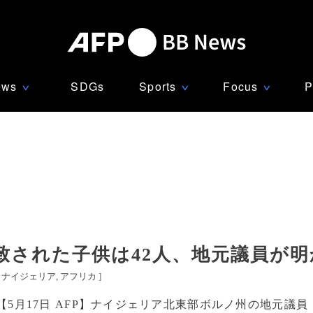
ews
SDGs
Sports
Focus
P
∨
∨
∨
致された子供は42人、地元議員が明
[
ナイジェリア
アフリカ
]
【5月17日 AFP】ナイジェリア北東部ボルノ州の地元議員