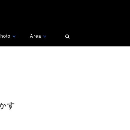
hoto
Area
∨
∨
かす