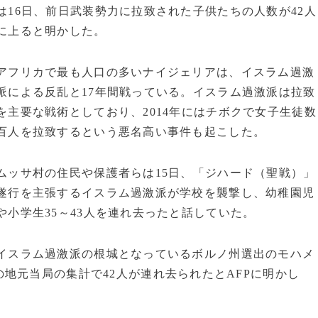
は16日、前日武装勢力に拉致された子供たちの人数が42人
に上ると明かした。
アフリカで最も人口の多いナイジェリアは、イスラム過激
派による反乱と17年間戦っている。イスラム過激派は拉致
を主要な戦術としており、2014年にはチボクで女子生徒数
百人を拉致するという悪名高い事件も起こした。
ムッサ村の住民や保護者らは15日、「ジハード（聖戦）」
遂行を主張するイスラム過激派が学校を襲撃し、幼稚園児
や小学生35～43人を連れ去ったと話していた。
イスラム過激派の根城となっているボルノ州選出のモハメ
地元当局の集計で42人が連れ去られたとAFPに明かし