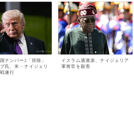
国ナンバー2「排除」
イスラム過激派、ナイジェリア
プ氏、米・ナイジェリ
軍将官を殺害
戦遂行