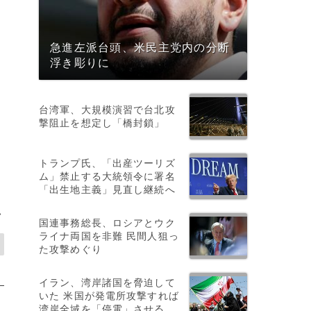
急進左派台頭、米民主党内の分断
浮き彫りに
台湾軍、大規模演習で台北攻
撃阻止を想定し「橋封鎖」
トランプ氏、「出産ツーリズ
ム」禁止する大統領令に署名
「出生地主義」見直し継続へ
>
国連事務総長、ロシアとウク
ライナ両国を非難 民間人狙っ
た攻撃めぐり
イラン、湾岸諸国を脅迫して
いた 米国が発電所攻撃すれば
湾岸全域を「停電」させる