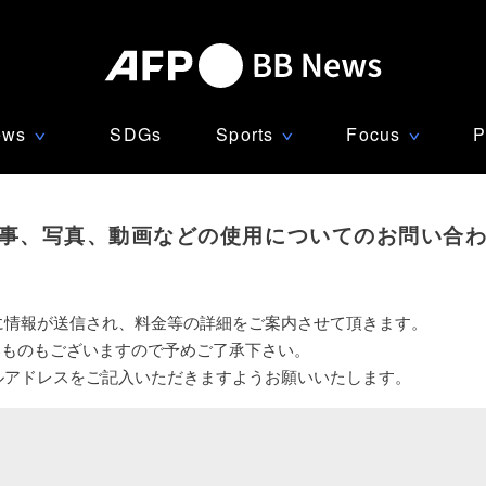
ews
SDGs
Sports
Focus
P
∨
∨
∨
事、写真、動画などの使用についてのお問い合
に情報が送信され、料金等の詳細をご案内させて頂きます。
いものもございますので予めご了承下さい。
ルアドレスをご記入いただきますようお願いいたします。