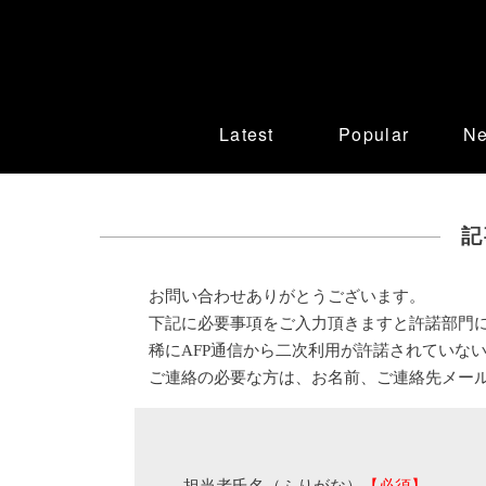
Latest
Popular
N
記
お問い合わせありがとうございます。
下記に必要事項をご入力頂きますと許諾部門
稀にAFP通信から二次利用が許諾されていな
ご連絡の必要な方は、お名前、ご連絡先メー