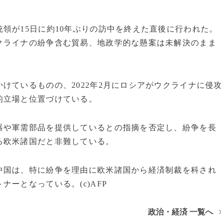
領が15日に約10年ぶりの訪中を終えた直後に行われた。
クライナの紛争含む貿易、地政学的な懸案は未解決のまま
けているものの、2022年2月にロシアがウクライナに侵
的立場と位置づけている。
器や軍需部品を提供しているとの指摘を否定し、紛争を長
る欧米諸国だと非難している。
中国は、特に紛争を理由に欧米諸国から経済制裁を科され
ーとなっている。(c)AFP
政治・経済 一覧へ