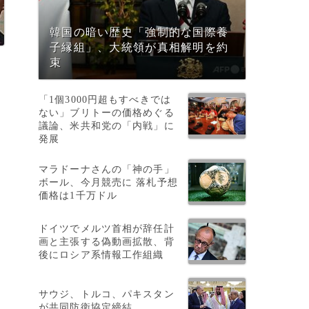
韓国の暗い歴史「強制的な国際養
子縁組」、大統領が真相解明を約
束
「1個3000円超もすべきでは
ら
ない」ブリトーの価格めぐる
議論、米共和党の「内戦」に
発展
マラドーナさんの「神の手」
ボール、今月競売に 落札予想
価格は1千万ドル
ドイツでメルツ首相が辞任計
画と主張する偽動画拡散、背
後にロシア系情報工作組織
サウジ、トルコ、パキスタン
が共同防衛協定締結