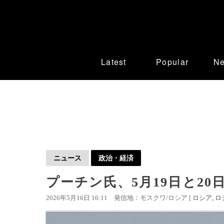
Latest
Popular
N
ニュース
政治・経済
プーチン氏、5月19日と20
2026年5月16日 16:11
発信地：モスクワ/ロシア [
ロシア
ロ