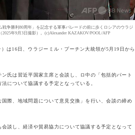
ム戦争勝利80周年」を記念する軍事パレードの前に歩くロシアのウラジ
3日撮影）。(c)Alexander KAZAKOV/POOL/AFP
ン）は16日、ウラジーミル・プーチン大統領が5月19日か
チン氏は習近平国家主席と会談し、ロ中の「包括的パート
方法について協議する予定となっている。
な国際、地域問題について意見交換」を行い、会談の締め
も会談し、経済や貿易協力について協議する予定となって