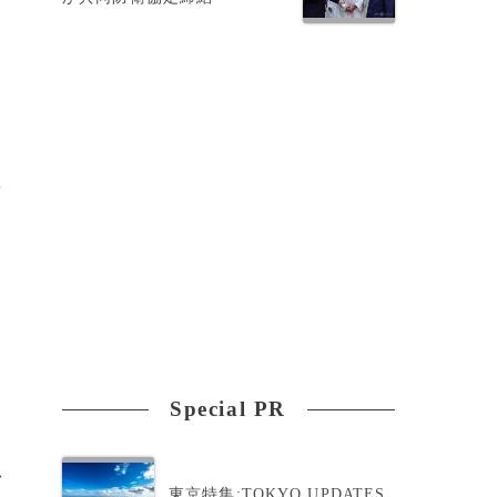
攻
Special PR
>
東京特集:TOKYO UPDATES