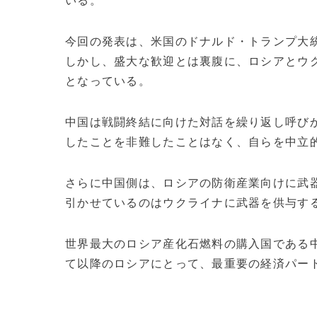
いる。
今回の発表は、米国のドナルド・トランプ大統
しかし、盛大な歓迎とは裏腹に、ロシアとウ
となっている。
中国は戦闘終結に向けた対話を繰り返し呼びか
したことを非難したことはなく、自らを中立
さらに中国側は、ロシアの防衛産業向けに武
引かせているのはウクライナに武器を供与す
世界最大のロシア産化石燃料の購入国である
て以降のロシアにとって、最重要の経済パートナ