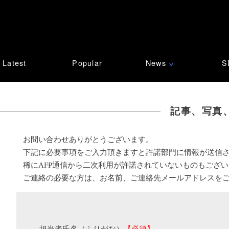
Latest
Popular
News
S
∨
記事、写真
お問い合わせありがとうございます。
下記に必要事項をご入力頂きますと許諾部門に情報が送信
稀にAFP通信から二次利用が許諾されていないものもござ
ご連絡の必要な方は、お名前、ご連絡先メールアドレスを