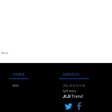
News
OTHER
SERVICES
RSS
プレスリリース
AFP WAA