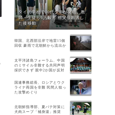
タイの学校で10代少年が発砲、教
師・生徒ら6人殺害 祖父母殺害し
た後移動
韓国、北西部沿岸で地雷15個
回収 豪雨で北朝鮮から流出か
太平洋諸島フォーラム、中国
う
のミサイル非難する共同声明
採択できず 親中2か国が反対
国連事務総長、ロシアとウク
ライナ両国を非難 民間人狙っ
た攻撃めぐり
北朝鮮指導部、夏バテ対策に
犬肉スープ「補身湯」推奨