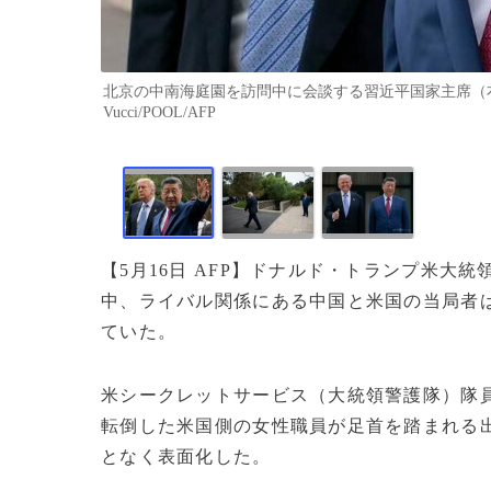
北京の中南海庭園を訪問中に会談する習近平国家主席（右）と
Vucci/POOL/AFP
【5月16日 AFP】ドナルド・トランプ米
中、ライバル関係にある中国と米国の当局者
ていた。
米シークレットサービス（大統領警護隊）隊
転倒した米国側の女性職員が足首を踏まれる
となく表面化した。