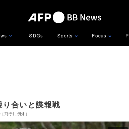
ews
SDGs
Sports
Focus
P
∨
∨
∨
競り合いと諜報戦
 [
飛行中
例外
]