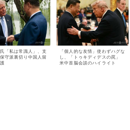
氏「私は常識人」、支
「個人的な友情」使わずハグな
保守派裏切り中国人留
し、「トゥキディデスの罠」
護
米中首脳会談のハイライト