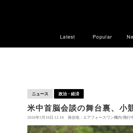
Latest
Popular
N
ニュース
政治・経済
米中首脳会談の舞台裏、小
2026年5月16日 12:16
発信地：エアフォースワン機内/飛行中