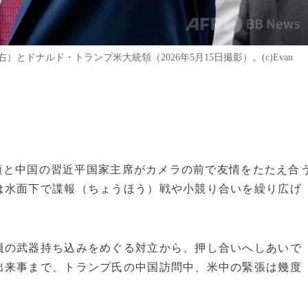
ドナルド・トランプ米大統領（2026年5月15日撮影）。(c)Evan
大統領と中国の習近平国家主席がカメラの前で友情をたたえ合
は水面下で諜報（ちょうほう）戦や小競り合いを繰り広げ
員の武器持ち込みをめぐる対立から、押し合いへしあいで
出来事まで、トランプ氏の中国訪問中、米中の緊張は幾度