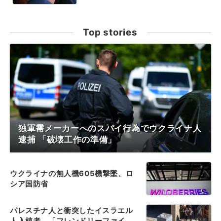
Top stories
独軍需メーカーへのスパイ行為でウクライナ人
逮捕 「破壊工作の準備」
ウクライナの無人機605機撃墜、ロ
シア国防省
パレスチナ人と衝突したイスラエル
人入植者、「フレンドリーファイ