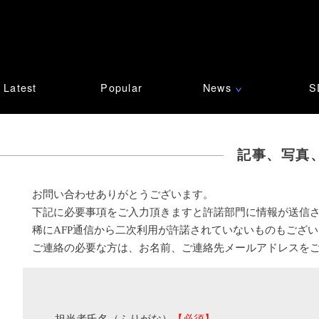
Latest
Popular
News
S
∨
記事、写真
お問い合わせありがとうございます。
下記に必要事項をご入力頂きますと許諾部門に情報が送信
稀にAFP通信から二次利用が許諾されていないものもござ
ご連絡の必要な方は、お名前、ご連絡先メールアドレスを