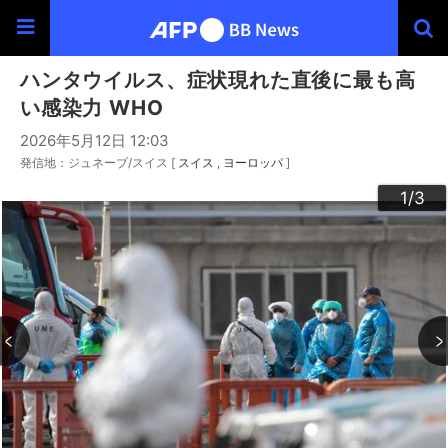
ハンタウイルス、症状現れた直後に最も高
い感染力 WHO
2026年5月12日 12:03
発信地：ジュネーブ/スイス [
スイス
ヨーロッパ
]
3
2
1
/3
/3
/3