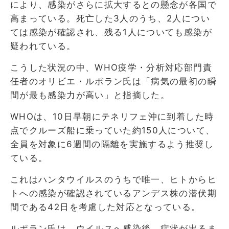
により、感染がさらに拡大するとの懸念が各国で
高まっている。死亡した3人のうち、2人につい
ては感染が確認され、残る1人についても感染が
疑われている。
こうした状況の中、WHO疫学・分析対応部門責
任者のオリビエ・ルポラン氏は「病気の最初の瞬
間が最も感染力が高い」と指摘した。
WHOは、10日早朝にテネリフェ沖に到着した時
点でクルーズ船に乗っていた約150人について、
全員を対象に6週間の隔離を実施するよう推奨し
ている。
これはハンタウイルスのうちで唯一、ヒトからヒ
トへの感染が確認されているアンデス株の潜伏期
間である42日を考慮した対応となっている。
ルポラン氏は、ウイルスへ感染後、症状が出るま