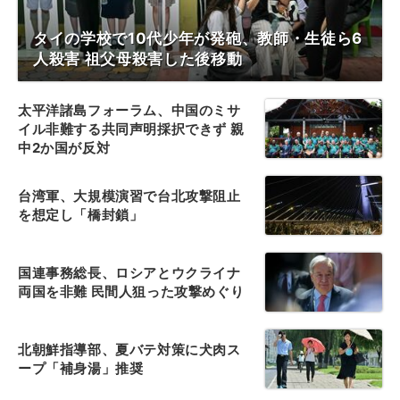
タイの学校で10代少年が発砲、教師・生徒ら6
人殺害 祖父母殺害した後移動
太平洋諸島フォーラム、中国のミサ
イル非難する共同声明採択できず 親
中2か国が反対
台湾軍、大規模演習で台北攻撃阻止
を想定し「橋封鎖」
国連事務総長、ロシアとウクライナ
両国を非難 民間人狙った攻撃めぐり
北朝鮮指導部、夏バテ対策に犬肉ス
ープ「補身湯」推奨