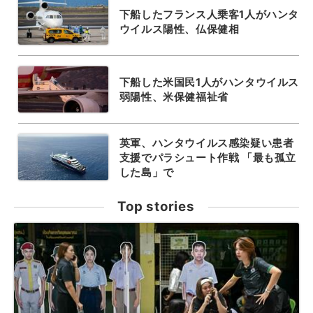
下船したフランス人乗客1人がハンタ
ウイルス陽性、仏保健相
下船した米国民1人がハンタウイルス
弱陽性、米保健福祉省
英軍、ハンタウイルス感染疑い患者
支援でパラシュート作戦 「最も孤立
した島」で
Top stories