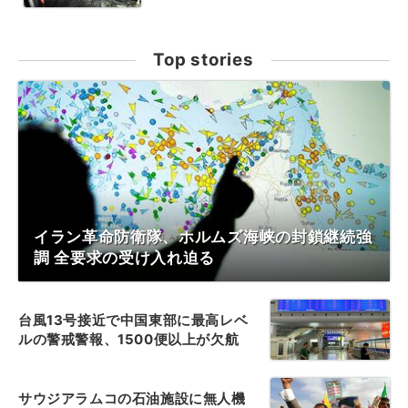
Top stories
イラン革命防衛隊、ホルムズ海峡の封鎖継続強
調 全要求の受け入れ迫る
台風13号接近で中国東部に最高レベ
ルの警戒警報、1500便以上が欠航
サウジアラムコの石油施設に無人機