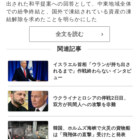
出された和平提案への回答として、中東地域全体
での紛争終結と、国外で凍結されている資産の凍
結解除を求めたことを明らかにした
全文を読む
>
関連記事
イスラエル首相「ウランが持ち出さ
れるまで」作戦終わらない インタビ
ュー
ウクライナとロシアの停戦2日目、
双方が民間人への攻撃を非難
韓国、ホルムズ海峡で火災の貨物船
は「飛翔体の直撃」受けたと発表