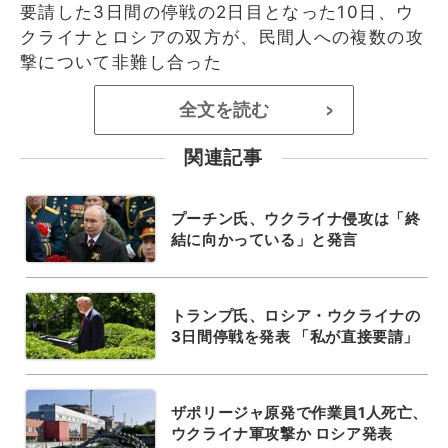
要請した3日間の停戦の2日目となった10日、ウ
クライナとロシアの双方が、民間人への複数の攻
撃について非難し合った
全文を読む
>
関連記事
プーチン氏、ウクライナ侵攻は「終
結に向かっている」と発言
トランプ氏、ロシア・ウクライナの
3日間停戦を発表 「私が直接要請」
ザポリージャ原発で作業員1人死亡、
ウクライナ軍攻撃か ロシア発表