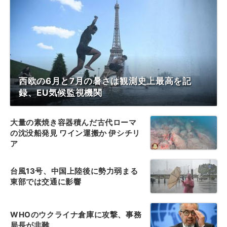
西欧の6月と7月の暑さは観測史上最高を記
録、EU気候監視機関
大量の素焼き容器積んだ古代ローマ
の沈没船発見 ワイン運搬か 伊シチリ
ア
台風13号、中国上陸後に勢力弱まる
東部では交通に影響
WHOのウクライナ倉庫に攻撃、事務
局長が非難