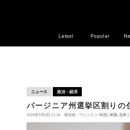
Latest
Popular
N
ニュース
政治・経済
バージニア州選挙区割りの
2026年5月9日 12:34
発信地：ワシントン/米国 [
米国
北米
]