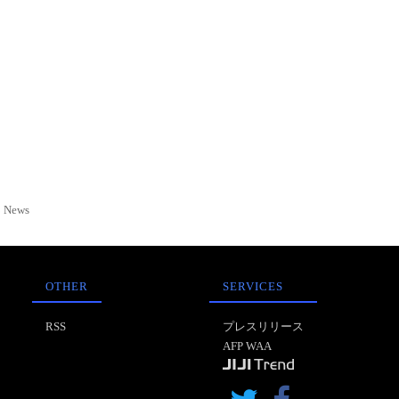
News
OTHER
SERVICES
RSS
プレスリリース
AFP WAA