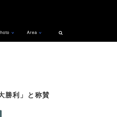
hoto
Area
∨
∨
大勝利」と称賛