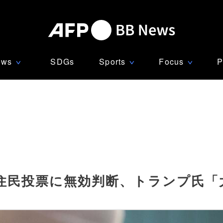
ews
SDGs
Sports
Focus
P
∨
∨
∨
住民投票に無効判断、トランプ氏「