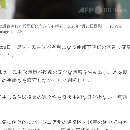
された投票所に向かう有権者（2026年4月21日撮影）。(c)WIN
ages via AFP
判所は8日、野党・民主党が有利になる連邦下院選の区割り変
出した。
裁は、民主党議員が複数の安全な議席を生み出すことを期
上の手続きを順守しなかったと判断した。
て生じる住民投票の完全性を修復不能なほど損ない、無効
党に例外的にバージニア州の選挙区を10年の途中で再区