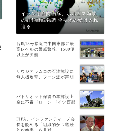
イラン革命防衛隊、ホルムズ海峡
の封鎖継続強調 全要求の受け入れ
迫る
台風13号接近で中国東部に最
更
高レベルの警戒警報、1500便
以上が欠航
サウジアラムコの石油施設に
無人機攻撃、フーシ派が声明
パトリオット保管の軍施設上
空に不審ドローン ドイツ西部
FIFA、インファンティーノ会
長を貶める「組織的かつ継続
的な妨害」を非難