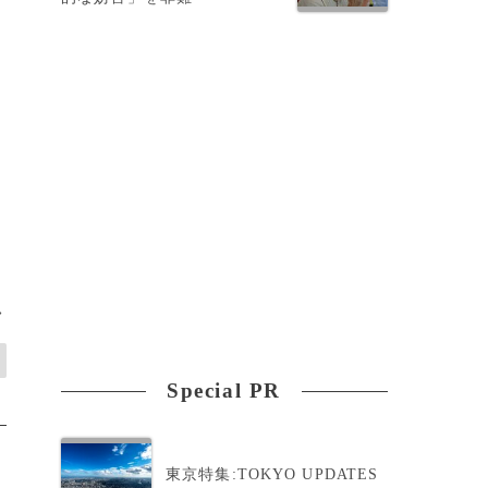
>
Special PR
東京特集:TOKYO UPDATES