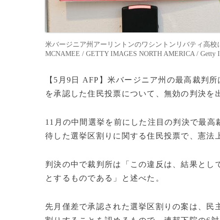
米バージニア州アーリントンのワシントンリバティ高校に設置
MCNAMEE / GETTY IMAGES NORTH AMERICA / Getty Im
【5月9日 AFP】米バージニア州の最高裁
を承認した住民投票について、無効の判決を
11月の中間選挙を前にした注目の判決で最高
待した選挙区割りに関する住民投票で、憲法
判決の中で裁判所は「この違反は、結果とし
とするものである」と述べた。
先月僅差で承認された選挙区割りの案は、民主