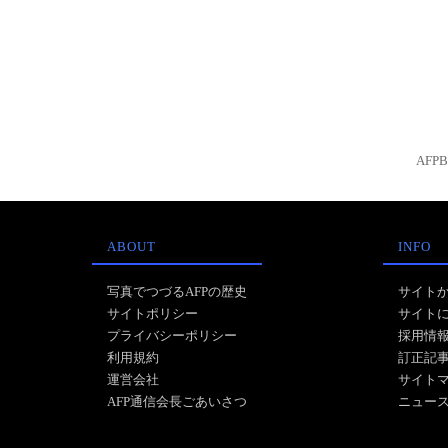
AFP
ABOUT
INFO
写真でつづるAFPの歴史
サイト
サイトポリシー
サイト
プライバシーポリシー
採用情
利用規約
訂正記
運営会社
サイト
AFP通信会長ごあいさつ
ニュー