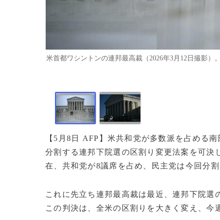
米首都ワシントンの連邦最高裁（2026年3月12日撮影）。(c)Bre
【5月8日 AFP】米共和党が多数派を占め
分割する連邦下院選の区割り変更法案を可決
在、共和党が8議席を占め、民主党は今回分割
これに先立ち連邦最高裁は最近、連邦下院選
この判決は、全米の区割りを大きく変え、今