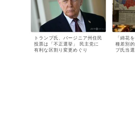
トランプ氏、バージニア州住民
「綿花を
投票は「不正選挙」 民主党に
種差別的
有利な区割り変更めぐり
プ氏当選