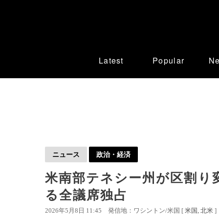
Latest
Popular
N
ニュース
政治・経済
米南部テネシー州が区割り
る全議席独占
2026年5月8日 11:45
発信地：ワシントン/米国 [
米国
北米
]