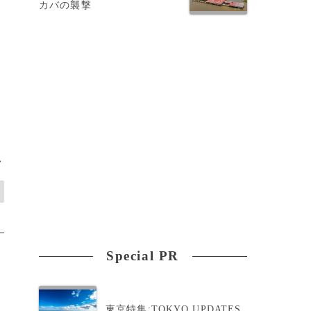
カバの襲撃
を
>
Special PR
東京特集:TOKYO UPDATES