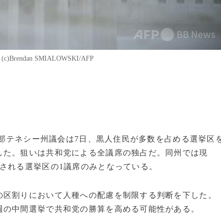
ndan SMIALOWSKI/AFP
る南部テネシー州議会は7日、黒人住民が多数を占める選挙区
した。狙いは共和党による全議席の独占だ。同州では現
される選挙区の1議席のみとなっている。
の区割りにおいて人種への配慮を制限する判断を下した。
週の中間選挙で共和党の勝算を高める可能性がある。