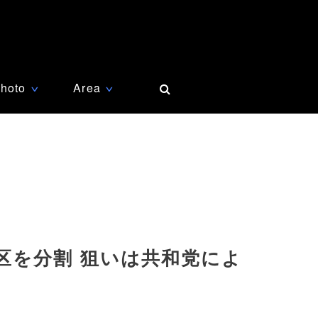
hoto
Area
∨
∨
区を分割 狙いは共和党によ