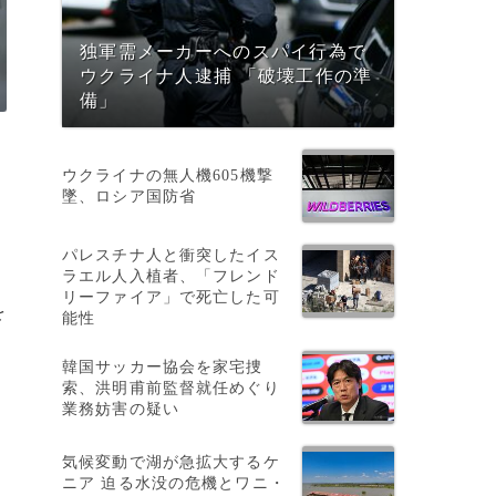
独軍需メーカーへのスパイ行為で
ウクライナ人逮捕 「破壊工作の準
備」
ウクライナの無人機605機撃
墜、ロシア国防省
パレスチナ人と衝突したイス
ラエル人入植者、「フレンド
リーファイア」で死亡した可
を
能性
韓国サッカー協会を家宅捜
索、洪明甫前監督就任めぐり
業務妨害の疑い
気候変動で湖が急拡大するケ
ニア 迫る水没の危機とワニ・