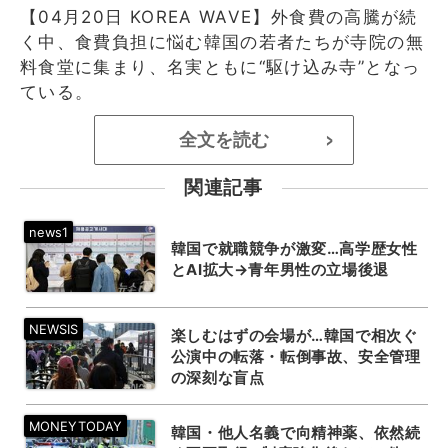
【04月20日 KOREA WAVE】外食費の高騰が続
く中、食費負担に悩む韓国の若者たちが寺院の無
料食堂に集まり、名実ともに“駆け込み寺”となっ
ている。
全文を読む
>
関連記事
韓国で就職競争が激変…高学歴女性
とAI拡大→青年男性の立場後退
楽しむはずの会場が…韓国で相次ぐ
公演中の転落・転倒事故、安全管理
の深刻な盲点
韓国・他人名義で向精神薬、依然続