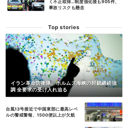
く不正取得…制度強化後も905件、
事故リスクも懸念
Top stories
イラン革命防衛隊、ホルムズ海峡の封鎖継続強
調 全要求の受け入れ迫る
台風13号接近で中国東部に最高レベ
ルの警戒警報、1500便以上が欠航