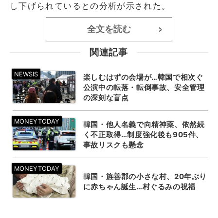
し下げられているとの分析が示された。
全文を読む
>
関連記事
楽しむはずの会場が…韓国で相次ぐ
公演中の転落・転倒事故、安全管理
の深刻な盲点
韓国・他人名義で向精神薬、依然続
く不正取得…制度強化後も905件、
事故リスクも懸念
韓国・旌善郡の小さな村、20年ぶり
に赤ちゃん誕生…村ぐるみの祝福