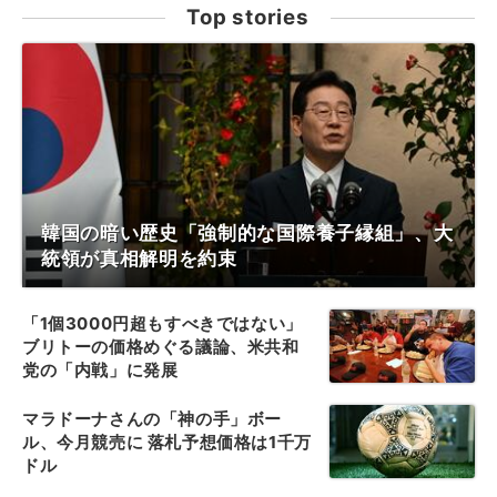
Top stories
韓国の暗い歴史「強制的な国際養子縁組」、大
統領が真相解明を約束
「1個3000円超もすべきではない」
ブリトーの価格めぐる議論、米共和
党の「内戦」に発展
マラドーナさんの「神の手」ボー
ル、今月競売に 落札予想価格は1千万
ドル