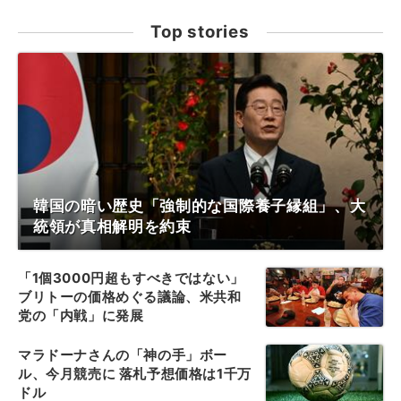
Top stories
韓国の暗い歴史「強制的な国際養子縁組」、大
統領が真相解明を約束
「1個3000円超もすべきではない」
ブリトーの価格めぐる議論、米共和
党の「内戦」に発展
マラドーナさんの「神の手」ボー
ル、今月競売に 落札予想価格は1千万
ドル