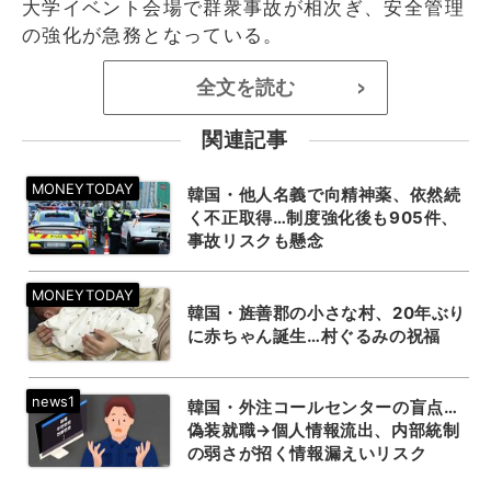
大学イベント会場で群衆事故が相次ぎ、安全管理
の強化が急務となっている。
全文を読む
>
関連記事
韓国・他人名義で向精神薬、依然続
く不正取得…制度強化後も905件、
事故リスクも懸念
韓国・旌善郡の小さな村、20年ぶり
に赤ちゃん誕生…村ぐるみの祝福
韓国・外注コールセンターの盲点…
偽装就職→個人情報流出、内部統制
の弱さが招く情報漏えいリスク