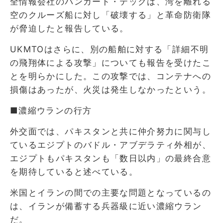
全情報会社のバンガード・テックは、湾を離れる
空のクルーズ船に対し「破壊する」と革命防衛隊
が脅迫したと報告している。
UKMTOはさらに、別の船舶に対する「詳細不明
の飛翔体による攻撃」についても報告を受けたこ
とを明らかにした。この攻撃では、コンテナへの
損傷はあったが、火災は発生しなかったという。
■濃縮ウランの行方
外交面では、パキスタンと共に仲介努力に関与し
ているエジプトのバドル・アブデラティ外相が、
エジプトもパキスタンも「数日以内」の最終合意
を期待していると述べている。
米国とイランの間での主要な問題となっているの
は、イランが備蓄する兵器級に近い濃縮ウラン
だ。