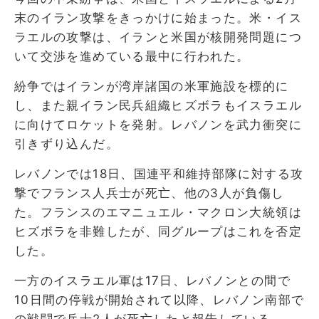
末のイラン攻撃をきっかけに始まった。米・イス
ラエルの攻撃は、イランと米国が核開発問題につ
いて交渉を進めている最中に行われた。
紛争ではイランが湾岸諸国の米軍施設を標的に
し、また親イラン民兵組織ヒズボラもイスラエル
に向けてロケットを発射。レバノンを武力衝突に
引きずり込んだ。
レバノンでは18日、国連平和維持部隊に対する攻
撃でフランス人兵士が死亡、他の3人が負傷し
た。フランスのエマニュエル・マクロン大統領は
ヒズボラを非難したが、同グループはこれを否定
した。
一方のイスラエル軍は17日、レバノンとの間で
10日間の停戦が開始されて以降、レバノン南部で
の戦闘で兵士2人が死亡したと報告している。