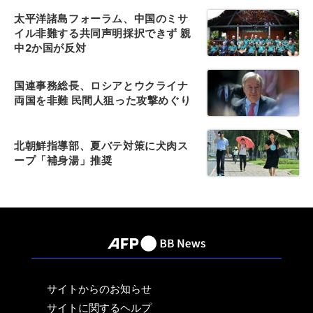
太平洋諸島フォーラム、中国のミサ
イル非難する共同声明採択できず 親
中2か国が反対
国連事務総長、ロシアとウクライナ
両国を非難 民間人狙った攻撃めぐり
北朝鮮指導部、夏バテ対策に犬肉ス
ープ「補身湯」推奨
サイトからのお知らせ
サイトに関するヘルプ