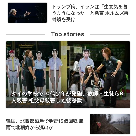
トランプ氏、イランは「生意気を言
うようになった」と発言 ホルムズ再
封鎖を受け
Top stories
タイの学校で10代少年が発砲、教師・生徒ら6
人殺害 祖父母殺害した後移動
韓国、北西部沿岸で地雷15個回収 豪
雨で北朝鮮から流出か