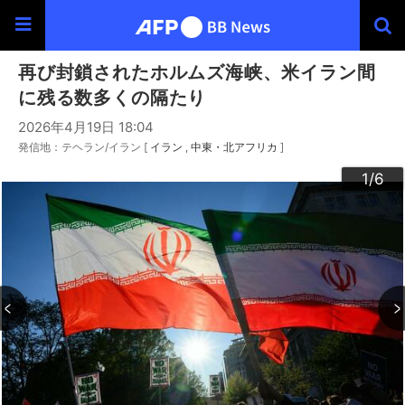
再び封鎖されたホルムズ海峡、米イラン間
に残る数多くの隔たり
2026年4月19日 18:04
発信地：テヘラン/イラン [
イラン
中東・北アフリカ
]
3
4
6
2
5
1
/6
/6
/6
/6
/6
/6