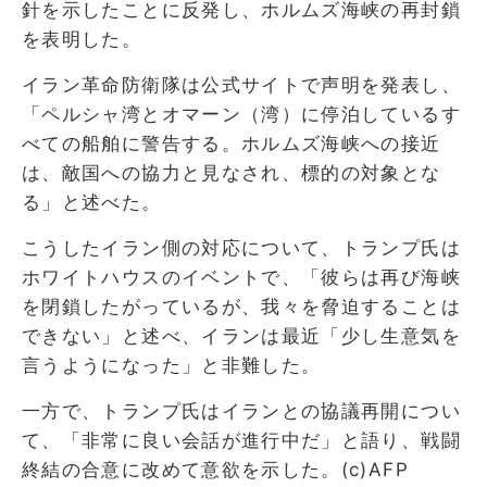
針を示したことに反発し、ホルムズ海峡の再封鎖
を表明した。
イラン革命防衛隊は公式サイトで声明を発表し、
「ペルシャ湾とオマーン（湾）に停泊しているす
べての船舶に警告する。ホルムズ海峡への接近
は、敵国への協力と見なされ、標的の対象とな
る」と述べた。
こうしたイラン側の対応について、トランプ氏は
ホワイトハウスのイベントで、「彼らは再び海峡
を閉鎖したがっているが、我々を脅迫することは
できない」と述べ、イランは最近「少し生意気を
言うようになった」と非難した。
一方で、トランプ氏はイランとの協議再開につい
て、「非常に良い会話が進行中だ」と語り、戦闘
終結の合意に改めて意欲を示した。(c)AFP