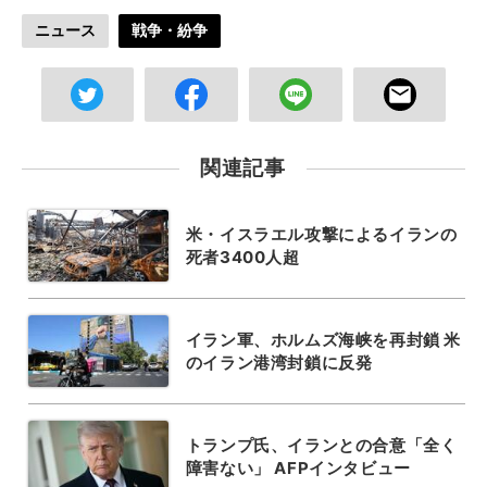
ニュース
戦争・紛争
関連記事
米・イスラエル攻撃によるイランの
死者3400人超
イラン軍、ホルムズ海峡を再封鎖 米
のイラン港湾封鎖に反発
トランプ氏、イランとの合意「全く
障害ない」 AFPインタビュー