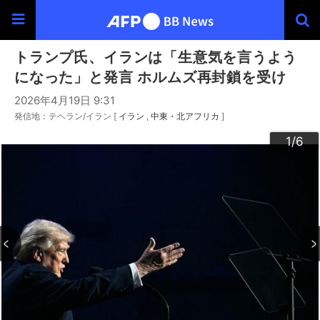
トランプ氏、イランは「生意気を言うよう
になった」と発言 ホルムズ再封鎖を受け
2026年4月19日 9:31
発信地：テヘラン/イラン [
イラン
中東・北アフリカ
]
3
4
6
2
5
1
/6
/6
/6
/6
/6
/6