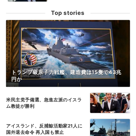
Top stories
トランプ級原子力戦艦、建造費は15隻で43兆
円か
米民主党予備選、急進左派のイスラ
ム教徒が勝利
アイスランド、反捕鯨活動家21人に
国外退去命令 再入国も禁止