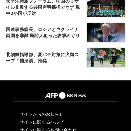
太平洋諸島フォーラム、中国のミサ
イル非難する共同声明採択できず 親
中2か国が反対
国連事務総長、ロシアとウクライナ
両国を非難 民間人狙った攻撃めぐり
北朝鮮指導部、夏バテ対策に犬肉ス
ープ「補身湯」推奨
サイトからのお知らせ
サイトに関するヘルプ
サイトに関するお問い合わせ