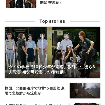
開始 交渉続く
Top stories
タイの学校で10代少年が発砲、教師・生徒ら6
人殺害 祖父母殺害した後移動
韓国、北西部沿岸で地雷15個回収 豪
雨で北朝鮮から流出か