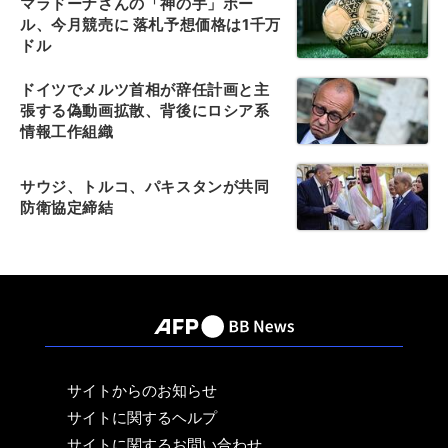
マラドーナさんの「神の手」ボー
ル、今月競売に 落札予想価格は1千万
ドル
ドイツでメルツ首相が辞任計画と主
張する偽動画拡散、背後にロシア系
情報工作組織
サウジ、トルコ、パキスタンが共同
防衛協定締結
サイトからのお知らせ
サイトに関するヘルプ
サイトに関するお問い合わせ