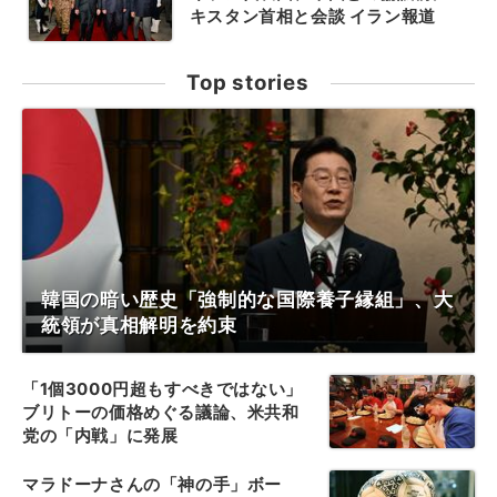
キスタン首相と会談 イラン報道
Top stories
韓国の暗い歴史「強制的な国際養子縁組」、大
統領が真相解明を約束
「1個3000円超もすべきではない」
ブリトーの価格めぐる議論、米共和
党の「内戦」に発展
マラドーナさんの「神の手」ボー