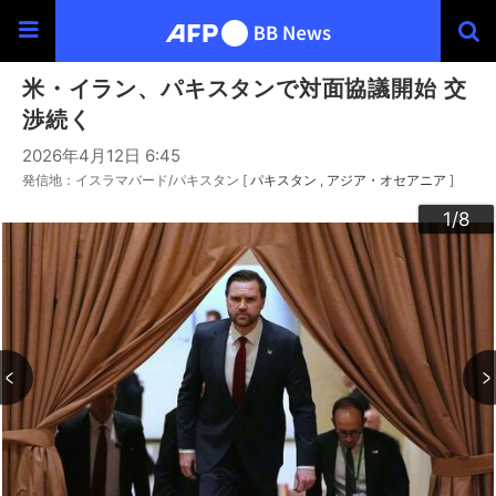
米・イラン、パキスタンで対面協議開始 交
渉続く
2026年4月12日 6:45
発信地：イスラマバード/パキスタン [
パキスタン
アジア・オセアニア
]
3
4
6
2
5
7
8
1
/8
/8
/8
/8
/8
/8
/8
/8