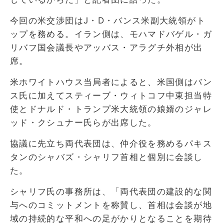
今回の米交渉団はJ・D・バンス米副大統領がト
ップを務める。イラン側は、モハマドバゲル・ガ
リバフ国会議長やアッバス・アラグチ外相が出
席。
米ホワイトハウス当局者によると、米国側はバン
ス氏に加えてスティーブ・ウィトコフ中東担当特
使とドナルド・トランプ米大統領の娘婿のジャレ
ッド・クシュナー氏らが出席した。
協議に先立ち両代表団は、仲介役を務めるパキス
タンのシャバズ・シャリフ首相と個別に会談し
た。
シャリフ氏の事務所は、「両代表団の建設的な関
与へのコミットメントを称賛し、首相は会談が地
域の持続的な平和への足がかりとなることを期待