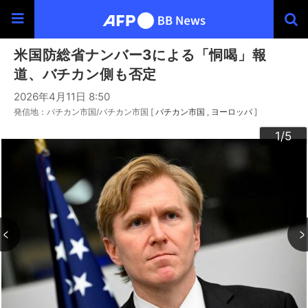
米国防総省ナンバー3による「恫喝」報
道、バチカン側も否定
2026年4月11日 8:50
発信地：バチカン市国/バチカン市国 [
バチカン市国
ヨーロッパ
]
3
4
2
5
1
/5
/5
/5
/5
/5