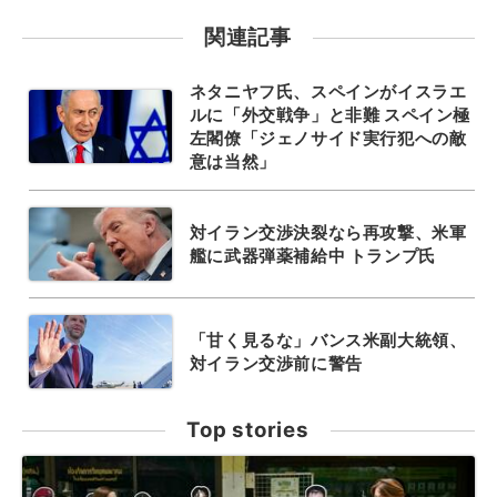
関連記事
ネタニヤフ氏、スペインがイスラエ
ルに「外交戦争」と非難 スペイン極
左閣僚「ジェノサイド実行犯への敵
意は当然」
対イラン交渉決裂なら再攻撃、米軍
艦に武器弾薬補給中 トランプ氏
「甘く見るな」バンス米副大統領、
対イラン交渉前に警告
Top stories