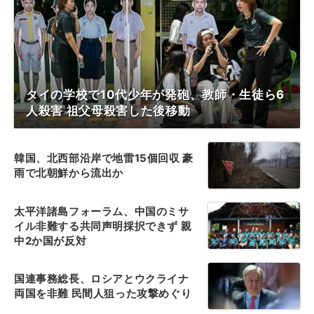
タイの学校で10代少年が発砲、教師・生徒ら6
人殺害 祖父母殺害した後移動
韓国、北西部沿岸で地雷15個回収 豪
雨で北朝鮮から流出か
太平洋諸島フォーラム、中国のミサ
イル非難する共同声明採択できず 親
中2か国が反対
国連事務総長、ロシアとウクライナ
両国を非難 民間人狙った攻撃めぐり