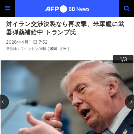
対イラン交渉決裂なら再攻撃、米軍艦に武
器弾薬補給中 トランプ氏
2026年4月11日 7:52
発信地：ワシントン/米国 [
米国
北米
]
3
2
1
/3
/3
/3