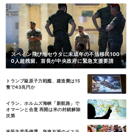
スペイン飛び地セウタに未成年の不法移民100
0人超残留、首長が中央政府に緊急支援要請
トランプ級原子力戦艦、建造費は15
隻で43兆円か
イラン、ホルムズ海峡「新航路」で
オマーンと合意 再開は米の封鎖解除
次第
米民主党予備選、急進左派のイスラ