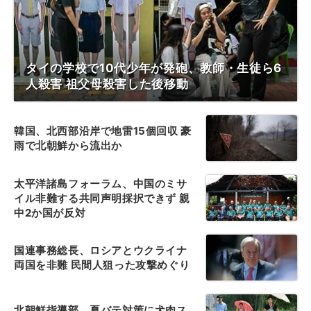
タイの学校で10代少年が発砲、教師・生徒ら6
人殺害 祖父母殺害した後移動
韓国、北西部沿岸で地雷15個回収 豪
雨で北朝鮮から流出か
太平洋諸島フォーラム、中国のミサ
イル非難する共同声明採択できず 親
中2か国が反対
国連事務総長、ロシアとウクライナ
両国を非難 民間人狙った攻撃めぐり
北朝鮮指導部、夏バテ対策に犬肉ス