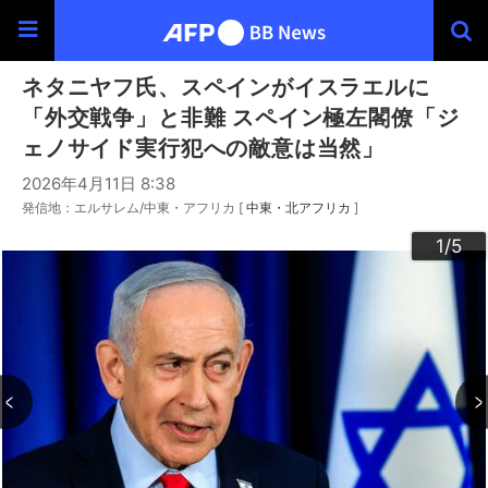
ネタニヤフ氏、スペインがイスラエルに
「外交戦争」と非難 スペイン極左閣僚「ジ
ェノサイド実行犯への敵意は当然」
2026年4月11日 8:38
発信地：エルサレム/中東・アフリカ [
中東・北アフリカ
]
3
4
2
5
1
/5
/5
/5
/5
/5