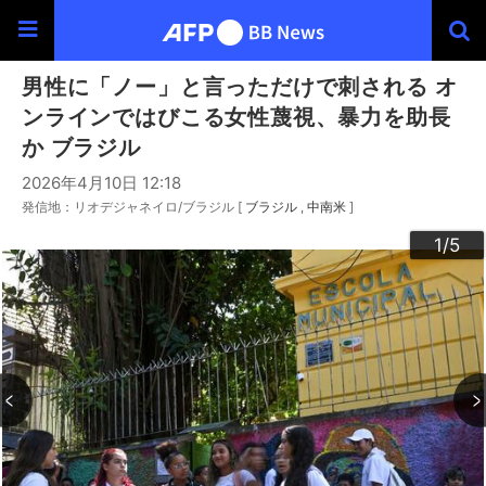
男性に「ノー」と言っただけで刺される オ
ンラインではびこる女性蔑視、暴力を助長
か ブラジル
2026年4月10日 12:18
発信地：リオデジャネイロ/ブラジル [
ブラジル
中南米
]
3
4
2
5
1
/5
/5
/5
/5
/5