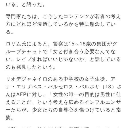
いる」と語った。
専門家たちは、こうしたコンテンツが若者の考え
方にどれほど浸透しているかを特に懸念してい
る。
ロリム氏によると、警察は15～16歳の集団がグ
ループチャットで「女と付き合う必要なんてな
い、レイプすればいいじゃないか」と話している
のも発見したという。
リオデジャネイロのある中学校の女子生徒、ア
ナ・エリザベス・バルセロス・バルボサ（13）さ
んはAFPに対し、「女性の唯一の目的は男性に仕
えることだ」という考えを広めるインフルエンサ
ーたちが、少女たちの自尊心を傷つけていると指
摘。