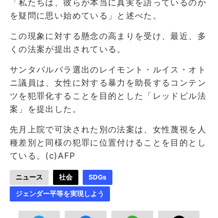
「私たちは、彼らが本当に真実を語っているのか
を疑問に思い始めている」と述べた。
この現象に対する懸念の高まりを受け、最近、多
くの法案が提出されている。
サンタバルバラ選出のレイモント・ルイス・オト
ニ議員は、女性に対する暴力を助長するコンテン
ツを犯罪化することを目的とした「レッドピル法
案」を提出した。
先月上院で可決された別の法案は、女性蔑視を人
種差別と同様の犯罪に位置付けることを目的とし
ている。(c)AFP
ニュース
社会
SDGs
ジェンダー平等を実現しよう