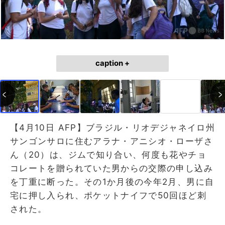
caption +
【4月10日 AFP】ブラジル・リオデジャネイロ州
サンゴンサロに住むアラナ・アニシオ・ローザさ
ん（20）は、ジムで知り合い、何度も花やチョ
コレートを贈られていた男からの交際の申し込み
を丁重に断った。その1か月後の今年2月、男に自
宅に押し入られ、ポケットナイフで50回ほど刺
された。