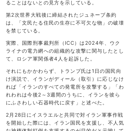
ることはないとの見方を示している。
第2次世界大戦後に締結されたジュネーブ条約
は、「文民たる住民の生存に不可欠な物」の破壊
を禁じている。
実際、国際刑事裁判所（ICC）は2024年、ウク
ライナの電力網への組織的な攻撃に関与したとし
て、ロシア軍関係者4人を起訴した。
それにもかかわらず、トランプ氏は1日の国民向
け演説で、イランがディール（取引）に応じなけ
れば「イランのすべての発電所を攻撃する」「わ
れわれは今後2～3週間のうちに、イランを彼ら
にふさわしい石器時代に戻す」と述べた。
2月28日にイスラエルと共同で対イラン軍事作戦
を開始した際には、イラン国民を支援し、不人気
な神権体制打倒を支援するのが目的だと示唆して