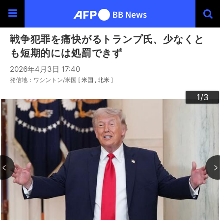
戦争犯罪を痛快がるトランプ氏、少なくと
も短期的には処罰できず
2026年4月3日 17:40
発信地：ワシントン/米国 [
米国
北米
]
3
2
1
/3
/3
/3