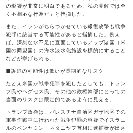
の影響が非常に明白であるため、私の見解では全
く不相応な行為だ」と指摘した。
また、イランがちらつかせている報復攻撃も戦争
犯罪に該当する可能性があると指摘した。例え
ば、深刻な水不足に直面しているアラブ諸国（米
国の同盟国）の海水淡水化施設を標的にすること
などが挙げられる。
■訴追の可能性は低いが長期的なリスク
たとえ米国が戦争犯罪を犯したとしても、トラン
プ氏やヘグセス氏、その他の政権幹部にとっての
当面のリスクは限定的であるように見える。
トランプ政権は、パレスチナ自治区ガザ地区での
軍事作戦中に行われた戦争犯罪の容疑でイスラエ
ルのベンヤミン・ネタニヤフ首相に逮捕状が出さ