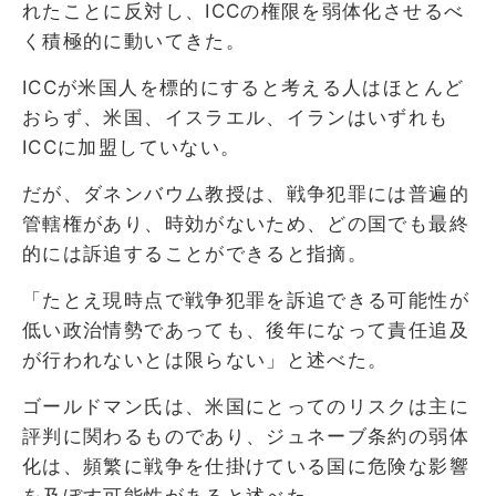
れたことに反対し、ICCの権限を弱体化させるべ
く積極的に動いてきた。
ICCが米国人を標的にすると考える人はほとんど
おらず、米国、イスラエル、イランはいずれも
ICCに加盟していない。
だが、ダネンバウム教授は、戦争犯罪には普遍的
管轄権があり、時効がないため、どの国でも最終
的には訴追することができると指摘。
「たとえ現時点で戦争犯罪を訴追できる可能性が
低い政治情勢であっても、後年になって責任追及
が行われないとは限らない」と述べた。
ゴールドマン氏は、米国にとってのリスクは主に
評判に関わるものであり、ジュネーブ条約の弱体
化は、頻繁に戦争を仕掛けている国に危険な影響
を及ぼす可能性があると述べた。