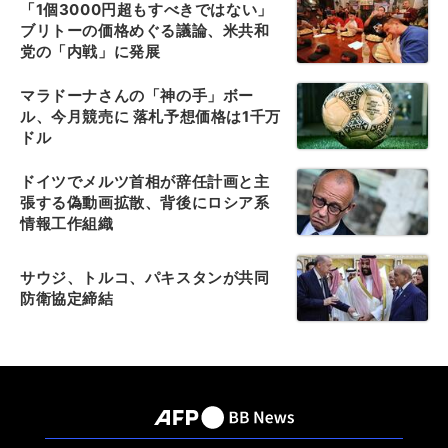
「1個3000円超もすべきではない」
ブリトーの価格めぐる議論、米共和
党の「内戦」に発展
マラドーナさんの「神の手」ボー
ル、今月競売に 落札予想価格は1千万
ドル
ドイツでメルツ首相が辞任計画と主
張する偽動画拡散、背後にロシア系
情報工作組織
サウジ、トルコ、パキスタンが共同
防衛協定締結