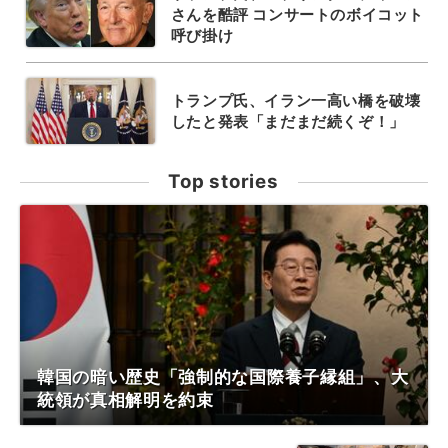
さんを酷評 コンサートのボイコット
呼び掛け
トランプ氏、イラン一高い橋を破壊
したと発表「まだまだ続くぞ！」
Top stories
韓国の暗い歴史「強制的な国際養子縁組」、大
統領が真相解明を約束