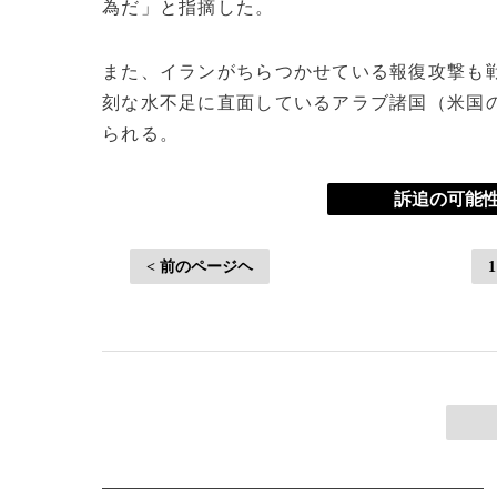
為だ」と指摘した。
また、イランがちらつかせている報復攻撃も
刻な水不足に直面しているアラブ諸国（米国
られる。
訴追の可能性
< 前のページヘ
1