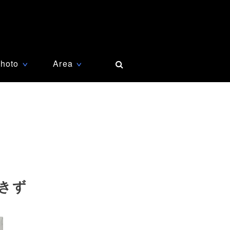
hoto
Area
∨
∨
きず