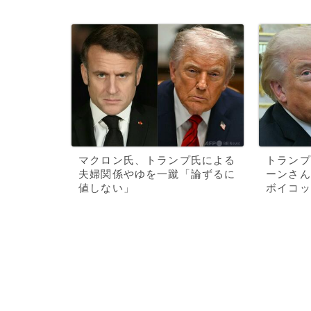
マクロン氏、トランプ氏による
トランプ
夫婦関係やゆを一蹴「論ずるに
ーンさん
値しない」
ボイコッ