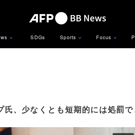
ews
SDGs
Sports
Focus
P
∨
∨
∨
プ氏、少なくとも短期的には処罰で