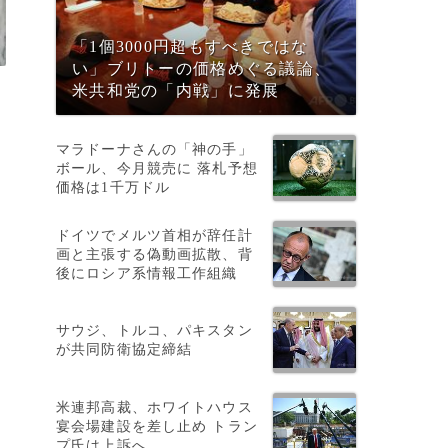
「1個3000円超もすべきではな
い」ブリトーの価格めぐる議論、
米共和党の「内戦」に発展
マラドーナさんの「神の手」
ボール、今月競売に 落札予想
価格は1千万ドル
ドイツでメルツ首相が辞任計
画と主張する偽動画拡散、背
後にロシア系情報工作組織
サウジ、トルコ、パキスタン
が共同防衛協定締結
米連邦高裁、ホワイトハウス
宴会場建設を差し止め トラン
プ氏は上訴へ