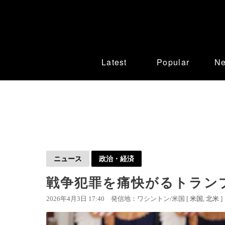
Latest
Popular
N
ニュース
政治・経済
戦争犯罪を痛快がるトラン
2026年4月3日 17:40
発信地：ワシントン/米国 [
米国
北米
]