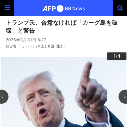
トランプ氏、合意なければ「カーグ島を破
壊」と警告
2026年3月31日 8:29
発信地：ワシントン/米国 [
米国
北米
]
3
4
2
1
/4
/4
/4
/4