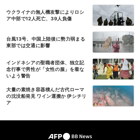
ウクライナの無人機攻撃によりロシ
ア中部で12人死亡、39人負傷
台風13号、中国上陸後に勢力弱まる
東部では交通に影響
インドネシアの聖職者団体、独立記
念行事で男性が「女性の服」を着な
いよう警告
大量の素焼き容器積んだ古代ローマ
の沈没船発見 ワイン運搬か 伊シチリ
ア