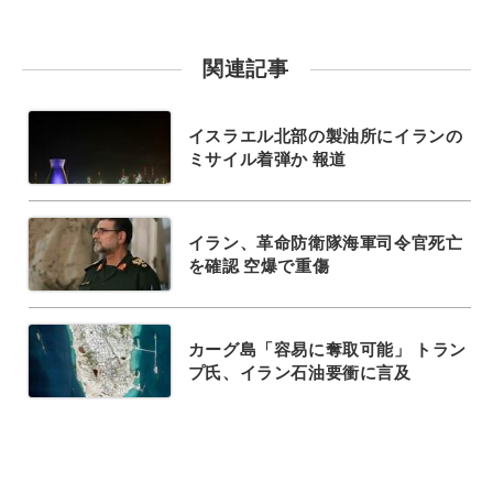
関連記事
イスラエル北部の製油所にイランの
ミサイル着弾か 報道
イラン、革命防衛隊海軍司令官死亡
を確認 空爆で重傷
カーグ島「容易に奪取可能」 トラン
プ氏、イラン石油要衝に言及