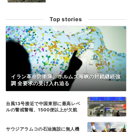
Top stories
イラン革命防衛隊、ホルムズ海峡の封鎖継続強
調 全要求の受け入れ迫る
台風13号接近で中国東部に最高レベ
ルの警戒警報、1500便以上が欠航
サウジアラムコの石油施設に無人機