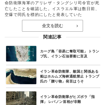
命防衛隊海軍のアリレザ・タングシリ司令官が死
亡したことを確認した。イスラエル軍は数日前、
空爆で同氏を標的にしたと発表していた
全文を読む
>
関連記事
カーグ島「容易に奪取可能」 トラン
プ氏、イラン石油要衝に言及
イラン革命防衛隊、敵国と関係ある
船はホルムズ海峡通航禁止 トランプ
氏の「贈り物」発言はうそ
イラン革命防衛隊がヒズボラ「指
揮」 レバノン首相が非難