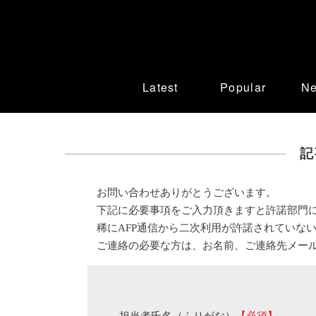
Latest
Popular
N
記
お問い合わせありがとうございます。
下記に必要事項をご入力頂きますと許諾部門
稀にAFP通信から二次利用が許諾されていな
ご連絡の必要な方は、お名前、ご連絡先メー