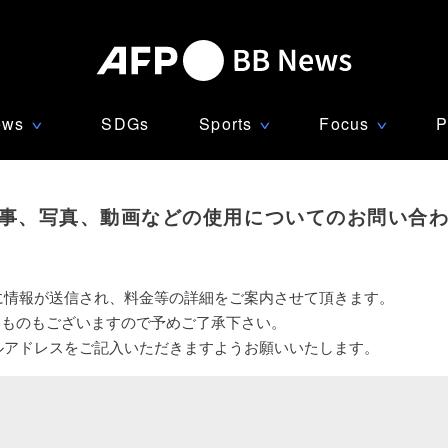
ews
SDGs
Sports
Focus
P
∨
∨
∨
事、写真、動画などの使用についてのお問い合
に情報が送信され、料金等の詳細をご案内させて頂きます。
いものもございますので予めご了承下さい。
ルアドレスをご記入いただきますようお願いいたします。