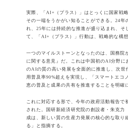
実際、「AI+（プラス）」はとっくに国家戦
その一端をうかがい知ることができる。24年
れ、25年には持続的な推進が盛り込まれ、そ
て、「AI+（プラス）」行動は、戦略的な構
一つのマイルストーンとなったのは、国務院が
に関する意見』だ。これは中国初のAI分野に
のAIの質の高い発展を全面的に推進し、次世
用普及率90%超えを実現し、「スマートエコ
恵の普及と成果の共有を推進することを明確
これに対応する形で、今年の政府活動報告で
された。国研新経済研究院の創設者・朱克力
成は、新しい質の生産力発展の核心的な取り
る」と指摘する。