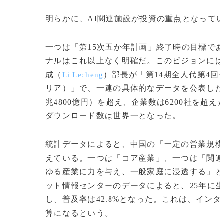
明らかに、AI関連施設が投資の重点となって
一つは「第15次五か年計画」終了時の目標で
ナルはこれ以上なく明確だ。このビジョンに
成（
）部長が「第14期全人代第4
Li Lecheng
リア）」で、一連の具体的なデータを公表した。2
兆4800億円）を超え、企業数は6200社を
ダウンロード数は世界一となった。
統計データによると、中国の「一定の営業規模
えている。一つは「コア産業」、一つは「関
ゆる産業に力を与え、一般家庭に浸透する」
ット情報センターのデータによると、25年に生
し、普及率は42.8%となった。これは、イン
算になるという。