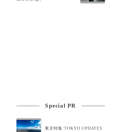
エ
Special PR
東京特集:TOKYO UPDATES