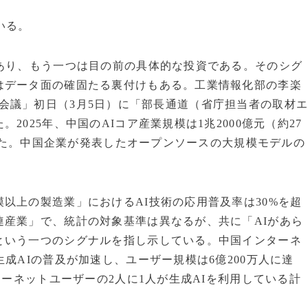
いる。
あり、もう一つは目の前の具体的な投資である。そのシグ
はデータ面の確固たる裏付けもある。工業情報化部の李楽
回会議」初日（3月5日）に「部長通道（省庁担当者の取材
025年、中国のAIコア産業規模は1兆2000億元（約27
超えた。中国企業が発表したオープンソースの大規模モデルの
以上の製造業」におけるAI技術の応用普及率は30%を超
連産業」で、統計の対象基準は異なるが、共に「AIがあら
という一つのシグナルを指し示している。中国インターネ
成AIの普及が加速し、ユーザー規模は6億200万人に達
ターネットユーザーの2人に1人が生成AIを利用している計