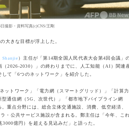
日撮影・資料写真(c)CNS/王剛
、一つの大きな目標が浮上した。
）主任が「第14期全国人民代表大会第4回会議」
 Shanjie
2026-2030）」の終わりまでに、人工知能（AI）関連
そして「6つのネットワーク」を紹介した。
合ネットワーク」「電力網（スマートグリッド）」「計算
新型通信網（5G、次世代）」「都市地下パイプライン網
る。重点分野には、総合立体交通施設、消費、低空経済、
フラ・公共サービス施設が含まれる。鄭主任は「今年、こ
兆3000億円）を超える見込みだ」と語った。