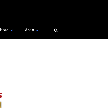
hoto
Area
∨
∨