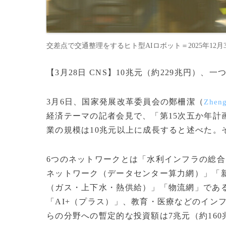
交差点で交通整理をするヒト型AIロボット＝2025年12月3
【3月28日 CNS】10兆元（約229兆円）
3月6日、国家発展改革委員会の鄭柵潔（
Zheng
経済テーマの記者会見で、「第15次五か年計画（
業の規模は10兆元以上に成長すると述べた。
6つのネットワークとは「水利インフラの総
ネットワーク（データセンター算力網）」「
（ガス・上下水・熱供給）」「物流網」であ
「AI+（プラス）」、教育・医療などのイン
らの分野への暫定的な投資額は7兆元（約160