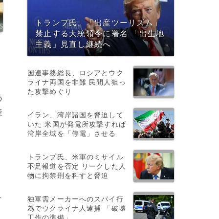
トランプ氏、「出産ツーリズム」
禁止する大統領令に署名 「出生地
主義」見直し継続へ
国連事務総長、ロシアとウク
ライナ両国を非難 民間人狙っ
た攻撃めぐり
の
産
イラン、湾岸諸国を脅迫して
いた 米国が発電所攻撃すれば
湾岸全域を「停電」させる
力
トランプ氏、米軍のミサイル
不足報道を否定 リークした人
物に拘禁刑を科すと脅迫
れ
独軍需メーカーへのスパイ行
為でウクライナ人逮捕 「破壊
工作の準備」