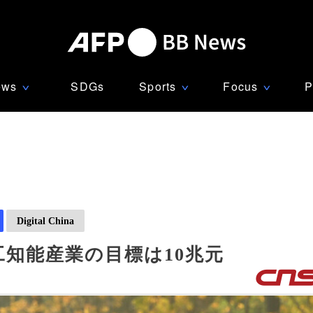
ews
SDGs
Sports
Focus
P
∨
∨
∨
Digital China
知能産業の目標は10兆元