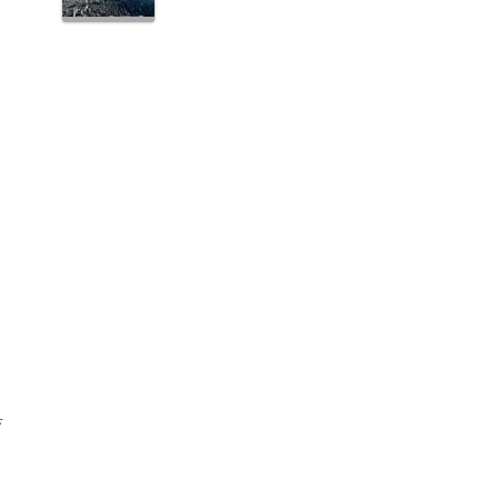
も
経
育