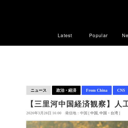
Latest
Popular
N
ニュース
政治・経済
From China
CNS
【三里河中国経済観察】人工
2026年3月28日 16:00
発信地：中国 [
中国
中国・台湾
]