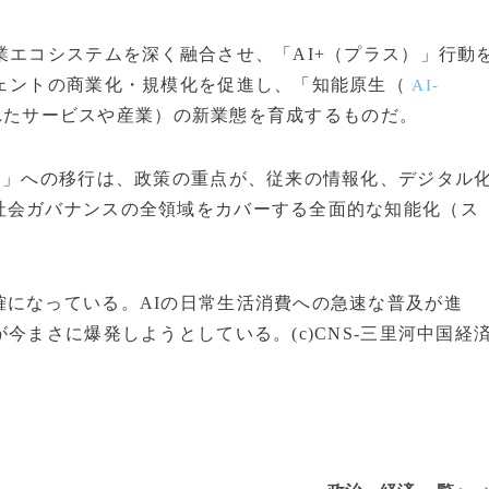
業エコシステムを深く融合させ、「AI+（プラス）」行動
ェントの商業化・規模化を促進し、「知能原生（
AI-
れたサービスや産業）の新業態を育成するものだ。
ー」への移行は、政策の重点が、従来の情報化、デジタル
社会ガバナンスの全領域をカバーする全面的な知能化（ス
確になっている。AIの日常生活消費への急速な普及が進
今まさに爆発しようとしている。(c)CNS-三里河中国経