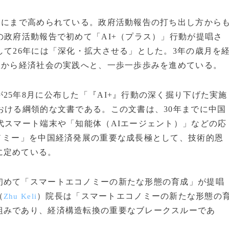
略にまで高められている。政府活動報告の打ち出し方から
の政府活動報告で初めて「AI+（プラス）」行動が提唱さ
して26年には「深化・拡大させる」とした。3年の歳月を
想から経済社会の実践へと、一歩一歩歩みを進めている。
25年8月に公布した「『AI+』行動の深く掘り下げた実施
おける綱領的な文書である。この文書は、30年までに中国
代スマート端末や「知能体（AIエージェント）」などの応
ノミー」を中国経済発展の重要な成長極として、技術的恩
に定めている。
初めて「スマートエコノミーの新たな形態の育成」が提唱
（
）院長は「スマートエコノミーの新たな形態の
Zhu Keli
組みであり、経済構造転換の重要なブレークスルーであ