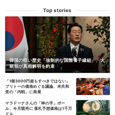
Top stories
韓国の暗い歴史「強制的な国際養子縁組」、大
統領が真相解明を約束
「1個3000円超もすべきではない」
ブリトーの価格めぐる議論、米共和
党の「内戦」に発展
マラドーナさんの「神の手」ボー
ル、今月競売に 落札予想価格は1千万
ドル