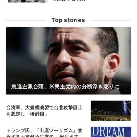
Top stories
急進左派台頭、米民主党内の分断浮き彫りに
台湾軍、大規模演習で台北攻撃阻止
を想定し「橋封鎖」
トランプ氏、「出産ツーリズム」禁
止する大統領令に署名 「出生地主