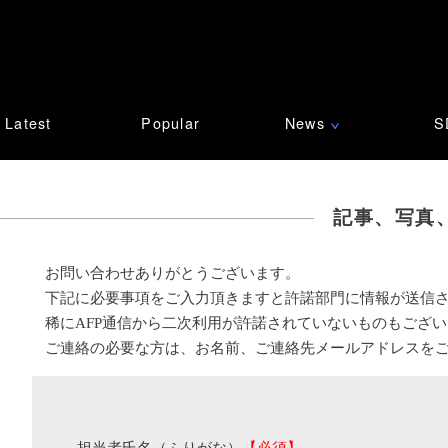
Latest
Popular
News
S
∨
記事、写真
お問い合わせありがとうございます。
下記に必要事項をご入力頂きますと許諾部門に情報が送信
稀にAFP通信から二次利用が許諾されていないものもござ
ご連絡の必要な方は、お名前、ご連絡先メールアドレスを