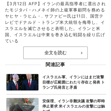
【3月12日 AFP】イランの最高指導者に選出され
たモジタバ・ハメネイ師の上級軍事顧問を務める
ヤヒヤ・ラヒム・. サファビー氏は11日、国営テ
レビでドナルド・トランプ米大統領を侮辱し、イ
スラエルを滅亡させると表明した。イランと米
国、イスラエルは中東を巻き込む戦闘を繰り広げ
ている
全文を読む
>
関連記事
イスラエル軍、イランにはまだ攻撃
目標が広範囲にわたり存在と発表 ト
ランプ氏発言と矛盾
安保理、イラン非難決議 攻撃の即時
停止要求 米イスラエルの攻撃には触