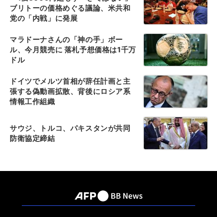
ブリトーの価格めぐる議論、米共和
党の「内戦」に発展
マラドーナさんの「神の手」ボー
ル、今月競売に 落札予想価格は1千万
ドル
ドイツでメルツ首相が辞任計画と主
張する偽動画拡散、背後にロシア系
情報工作組織
サウジ、トルコ、パキスタンが共同
防衛協定締結