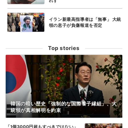
れず
イラン新最高指導者は「無事」 大統
領の息子が負傷報道を否定
Top stories
韓国の暗い歴史「強制的な国際養子縁組」、大
統領が真相解明を約束
「1個3000円超もすべきではない」