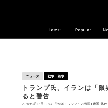
Latest
Popular
N
ニュース
戦争・紛争
トランプ氏、イランは「限
ると警告
2026年3月12日 10:03
発信地：ワシントン/米国 [
米国
北米