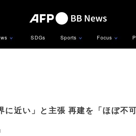
ews
SDGs
Sports
Focus
P
∨
∨
∨
界に近い」と主張 再建を「ほぼ不
]