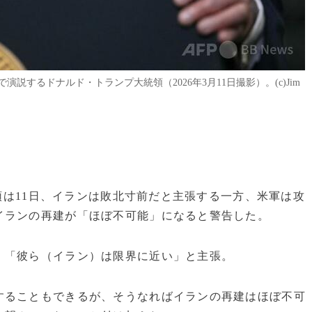
するドナルド・トランプ大統領（2026年3月11日撮影）。(c)Jim
統領は11日、イランは敗北寸前だと主張する一方、米軍は攻
イランの再建が「ほぼ不可能」になると警告した。
、「彼ら（イラン）は限界に近い」と主張。
することもできるが、そうなればイランの再建はほぼ不可