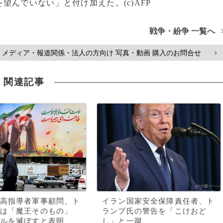
んでいない」と付け加えた。(c)AFP
戦争・紛争 一覧へ
メディア・報道関係・法人の方向け 写真・動画 購入のお問合せ
>
関連記事
高指導者軍事顧問、ト
イラン国家安全保障責任者、ト
は「魔王そのもの」
ランプ氏の警告を「こけおど
ルを滅ぼすと表明
し」と一蹴