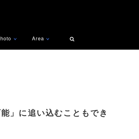
hoto
Area
∨
∨
可能」に追い込むこともでき