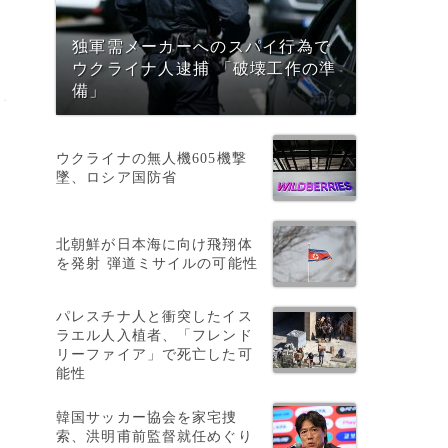
独軍需メーカーへのスパイ行為で
ウクライナ人逮捕 「破壊工作の準
備」
ウクライナの無人機605機撃
墜、ロシア国防省
北朝鮮が日本海に向け飛翔体
を発射 弾道ミサイルの可能性
パレスチナ人と衝突したイス
ラエル人入植者、「フレンド
リーファイア」で死亡した可
能性
韓国サッカー協会を家宅捜
索、洪明甫前監督就任めぐり