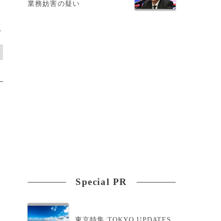
業務妨害の疑い
>
Special PR
東京特集:TOKYO UPDATES