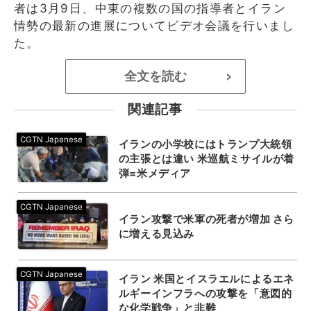
者は3月9日、中東の複数の国の指導者とイラン
情勢の最新の進展についてビデオ会議を行いまし
た。
全文を読む
>
関連記事
イランの小学校にはトランプ大統領
の主張とは違い 米巡航ミサイルが着
弾=米メディア
イラン攻撃で米軍の死者が増加 さら
に増える見込み
イラン 米国とイスラエルによるエネ
ルギーインフラへの攻撃を「意図的
な化学戦争」と非難