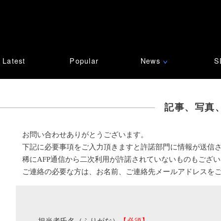
Latest
Popular
News
S
∨
記事、写真
お問い合わせありがとうございます。
下記に必要事項をご入力頂きますと許諾部門に情報が送信
稀にAFP通信から二次利用が許諾されていないものもござ
ご連絡の必要な方は、お名前、ご連絡先メールアドレスを