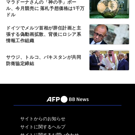
マラドーナさんの「神の手」ボー
ル、今月競売に 落札予想価格は1千万
ドル
ドイツでメルツ首相が辞任計画と主
張する偽動画拡散、背後にロシア系
情報工作組織
サウジ、トルコ、パキスタンが共同
防衛協定締結
サイトからのお知らせ
サイトに関するヘルプ
サイトに関するお問い合わせ