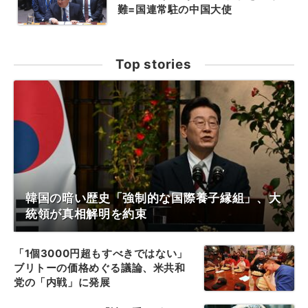
難=国連常駐の中国大使
Top stories
韓国の暗い歴史「強制的な国際養子縁組」、大
統領が真相解明を約束
「1個3000円超もすべきではない」
ブリトーの価格めぐる議論、米共和
党の「内戦」に発展