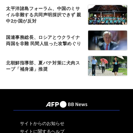
太平洋諸島フォーラム、中国のミサ
イル非難する共同声明採択できず 親
中2か国が反対
国連事務総長、ロシアとウクライナ
両国を非難 民間人狙った攻撃めぐり
北朝鮮指導部、夏バテ対策に犬肉ス
ープ「補身湯」推奨
サイトからのお知らせ
サイトに関するヘルプ