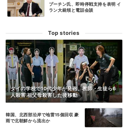
プーチン氏、即時停戦支持を表明 イ
ラン大統領と電話会談
Top stories
タイの学校で10代少年が発砲、教師・生徒ら6
人殺害 祖父母殺害した後移動
韓国、北西部沿岸で地雷15個回収 豪
雨で北朝鮮から流出か