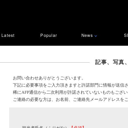
Latest
Popular
News
S
∨
記事、写真
お問い合わせありがとうございます。
下記に必要事項をご入力頂きますと許諾部門に情報が送信
稀にAFP通信から二次利用が許諾されていないものもござ
ご連絡の必要な方は、お名前、ご連絡先メールアドレスを