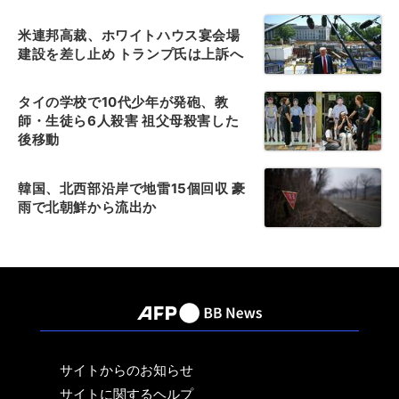
米連邦高裁、ホワイトハウス宴会場
建設を差し止め トランプ氏は上訴へ
タイの学校で10代少年が発砲、教
師・生徒ら6人殺害 祖父母殺害した
後移動
韓国、北西部沿岸で地雷15個回収 豪
雨で北朝鮮から流出か
サイトからのお知らせ
サイトに関するヘルプ